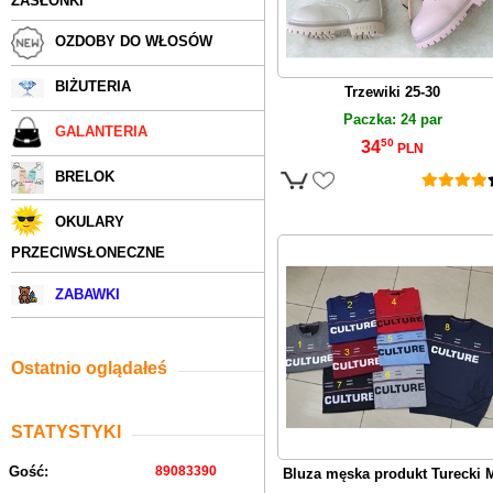
ZASŁONKI
OZDOBY DO WŁOSÓW
BIŻUTERIA
Trzewiki 25-30
Paczka: 24 par
GALANTERIA
50
34
PLN
BRELOK
OKULARY
PRZECIWSŁONECZNE
ZABAWKI
Ostatnio oglądałeś
STATYSTYKI
Gość:
89083390
Bluza męska produkt Turecki 