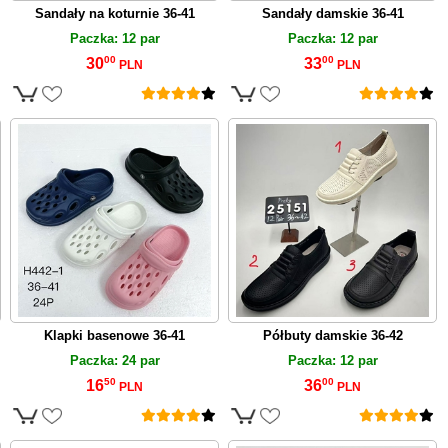
Sandały na koturnie 36-41
Sandały damskie 36-41
Paczka: 12 par
Paczka: 12 par
00
00
30
33
PLN
PLN
Klapki basenowe 36-41
Półbuty damskie 36-42
Paczka: 24 par
Paczka: 12 par
50
00
16
36
PLN
PLN