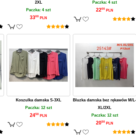
2XL
Paczka: 4 szt
00
22
Paczka: 4 szt
PLN
00
33
PLN
Koszulka damska S-3XL
Bluzka damska bez rękawów M/L
Paczka: 12 szt
XL/2XL
50
24
Paczka: 12 szt
PLN
50
20
PLN