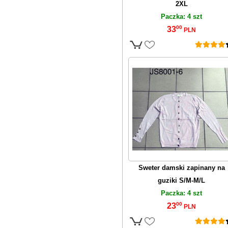
2XL
Paczka: 4 szt
00
33
PLN
Sweter damski zapinany na
guziki S/M-M/L
Paczka: 4 szt
00
23
PLN