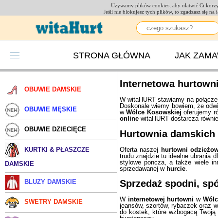
Używamy plików cookies, aby ułatwić Ci korzys
Jeśli nie blokujesz tych plików, to zgadzasz się n
STRONA GŁÓWNA
JAK ZAM
Internetowa hurtown
OBUWIE DAMSKIE
W witaHURT stawiamy na połączeni
Doskonale wiemy bowiem, że odwi
OBUWIE MĘSKIE
w
Wólce Kosowskiej
oferujemy r
online
witaHURT dostarcza również
OBUWIE DZIECIĘCE
Hurtownia damskich 
Oferta naszej
hurtowni odzieżow
KURTKI & PŁASZCZE
trudu znajdzie tu idealne ubrania
stylowe poncza, a także wiele i
DAMSKIE
sprzedawanej w
hurcie
.
BLUZY DAMSKIE
Sprzedaż
spodni
, sp
W
internetowej hurtowni
w
Wólc
SWETRY DAMSKIE
jeansów, szortów, rybaczek oraz w
do kostek, które wzbogacą Twoją