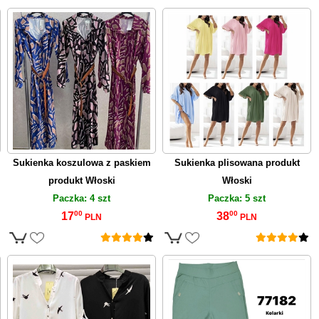
Sukienka koszulowa z paskiem
Sukienka plisowana produkt
produkt Włoski
Włoski
Paczka: 4 szt
Paczka: 5 szt
00
00
17
38
PLN
PLN