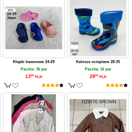
Klapki basenowe 24-29
Kalosze ocieplane 28-35
Paczka: 36 par
Paczka: 16 par
50
00
13
29
PLN
PLN