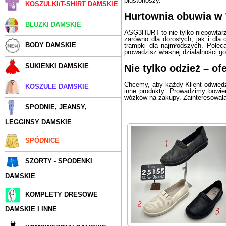
biustonoszy.
KOSZULKI/T-SHIRT DAMSKIE
Hurtownia obuwia
w
BLUZKI DAMSKIE
ASG3HURT to nie tylko niepowtar
zarówno dla dorosłych, jak i dla
BODY DAMSKIE
trampki dla najmłodszych. Pole
prowadzisz własnej działalności g
SUKIENKI DAMSKIE
Nie tylko
odzież
– of
Chcemy, aby każdy Klient odwiedz
KOSZULE DAMSKIE
inne produkty. Prowadzimy bowiem
wózków na zakupy. Zainteresowała
SPODNIE, JEANSY,
LEGGINSY DAMSKIE
SPÓDNICE
SZORTY - SPODENKI
DAMSKIE
KOMPLETY DRESOWE
DAMSKIE I INNE