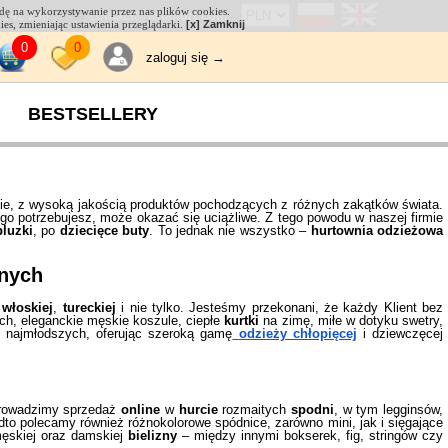
odę na wykorzystywanie przez nas plików cookies.
 542 238
contact@witahurt.com
kies, zmieniając ustawienia przeglądarki.
[x] Zamknij
0
0
zaloguj się →
BESTSELLERY
ie, z wysoką jakością produktów pochodzących z różnych zakątków świata.
o potrzebujesz, może okazać się uciążliwe. Z tego powodu w naszej firmie
luzki
, po
dziecięce buty
. To jednak nie wszystko –
hurtownia odzieżowa
nnych
,
włoskiej
,
tureckiej
i nie tylko. Jesteśmy przekonani, że każdy Klient bez
ch, eleganckie męskie koszule, ciepłe
kurtki
na zimę, miłe w dotyku swetry,
 najmłodszych, oferując szeroką gamę
odzieży chłopięcej
i dziewczęcej
prowadzimy sprzedaż
online
w
hurcie
rozmaitych
spodni
, w tym legginsów,
dto polecamy również różnokolorowe spódnice, zarówno mini, jak i sięgające
męskiej oraz damskiej
bielizny
– między innymi bokserek, fig, stringów czy