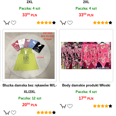
2XL
2XL
Paczka: 4 szt
Paczka: 4 szt
00
00
33
33
PLN
PLN
-
Bluzka damska bez rękawów M/L-
Body damskie produkt Włoski
XL/2XL
Paczka: 4 szt
00
17
Paczka: 12 szt
PLN
50
20
PLN