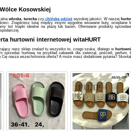
Wólce Kosowskiej
zalna
włoska
,
turecka
czy
chińska odzież
wysokiej jakości. W naszej
hurt
 dzieci. Znajdziesz tutaj między innymi wygodne wsuwane buty, ocieplane 
camy też klapki idealne na plażę lub basen. Oferowane produkty sprzed
ospodarczej.
erta
hurtowni internetowej
witaHURT
ający nasz sklep znalazł tu wszystko to, czego szuka, dlatego w
hurtowni
 sprzedaż hurtową na przykład zabawek dla zwierząt, pościeli, perfum, b
 Cię nasza wszechstronna oferta? A może masz dodatkowe pytania? Skontak