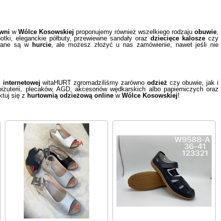
owni
w
Wólce Kosowskiej
proponujemy również wszelkiego rodzaju
obuwie
,
botki, eleganckie półbuty, przewiewne sandały oraz
dziecięce kalosze
czy
awane są w
hurcie
, ale możesz złożyć u nas zamówienie, nawet jeśli nie
 internetowej
witaHURT zgromadziliśmy zarówno
odzież
czy obuwie, jak i
iżuterii, plecaków, AGD, akcesoriów wędkarskich albo papierniczych oraz
tuj się z
hurtownią odzieżową online
w
Wólce Kosowskiej
!