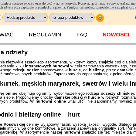
tanie z naszego serwisu oraz do celów statystycznych. Korzystając z naszej strony wyrażasz zg
(+48) 664
a ich użycie oraz zapisanie w pamięci urządzenia. Pamiętaj, że możesz samodzielnie zarządzać coo
AWIAĆ
REGULAMIN
FAQ
NOWOŚCI
ia odzieży
e niezwykle szerokiego asortymentu, w którym każdy znajdzie coś dla sieb
edzanie kilku
internetowych hurtowni
w celu zamówienia wszystkiego, czeg
óżnego rodzaju
odzież
sprzedawaną w
hurcie
, od
bielizny
, przez
damskie b
 mnóstwo innych produktów. Zapraszamy do zapoznania się z pełną ofertą!
kurtek
, męskich marynarek, swetrów i wielu i
ej online
obejmuje ogromny wybór wszelkiego rodzaju
odzieży chińskiej
 dla siebie. Proponujemy choćby
damskie bluzki
w
hurcie
w różnych rozmiara
nnych produktów. W
hurtowni online
witaHURT nie zapominamy również o
ódnic i bielizny
online
–
hurt
e Kosowskiej
cenimy wyjątkowy fason, wysoką jakość i wygodę, dlatego 
ielu innych. Są one komfortowe, a zarazem zapewniają oryginalny styl. Pona
 garderobę. W asortymencie naszej
hurtowni
znalazło się też miejsce dla 