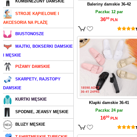
KOMBINEZONY DAMSKIE
Baleriny damskie 36-42
Paczka: 12 par
STROJE KĄPIELOWE I
00
36
PLN
AKCESORIA NA PLAŻĘ
BIUSTONOSZE
MAJTKI, BOKSERKI DAMSKIE
I MĘSKIE
PIŻAMY DAMSKIE
SKARPETY, RAJSTOPY
DAMSKIE
KURTKI MĘSKIE
Klapki damskie 36-41
Paczka: 24 par
SPODNIE, JEANSY MĘSKIE
00
16
PLN
BLUZY MĘSKIE
T-SHIRTMĘSKIE TURECKIE,