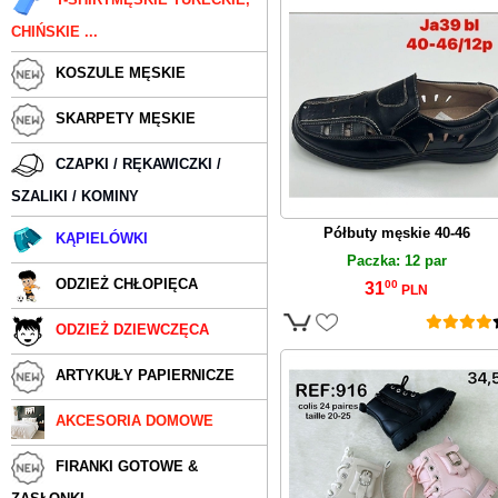
CHIŃSKIE ...
KOSZULE MĘSKIE
SKARPETY MĘSKIE
CZAPKI / RĘKAWICZKI /
SZALIKI / KOMINY
Półbuty męskie 40-46
KĄPIELÓWKI
Paczka: 12 par
ODZIEŻ CHŁOPIĘCA
00
31
PLN
ODZIEŻ DZIEWCZĘCA
ARTYKUŁY PAPIERNICZE
AKCESORIA DOMOWE
FIRANKI GOTOWE &