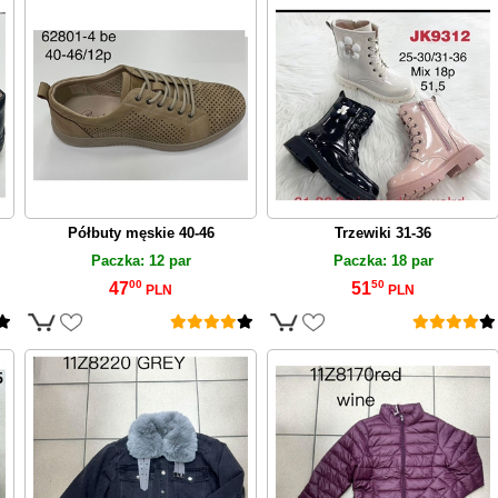
Półbuty męskie 40-46
Trzewiki 31-36
Paczka: 12 par
Paczka: 18 par
00
50
47
51
PLN
PLN