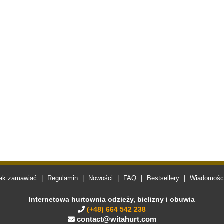
ak zamawiać
|
Regulamin
|
Nowości
|
FAQ
|
Bestsellery
|
Wiadomości
Internetowa hurtownia odzieży, bielizny i obuwia
(+48) 664 542 238
contact@witahurt.com