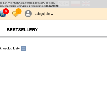
odę na wykorzystywanie przez nas plików cookies.
 542 238
contact@witahurt.com
kies, zmieniając ustawienia przeglądarki.
[x] Zamknij
0
0
zaloguj się →
BESTSELLERY
k według Listy