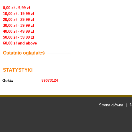
0,00 zł - 9,99 zł
10,00 zł - 19,99 zł
20,00 zł - 29,99 zł
30,00 zł - 39,99 zł
40,00 zł - 49,99 zł
50,00 zł - 59,99 zł
60,00 zł and above
Ostatnio oglądałeś
STATYSTYKI
Gość:
89073124
Strona główna
|
J