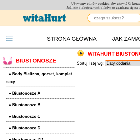
Używamy plików cookies, aby ułatwić Ci korzys
Jeśli nie blokujesz tych plików, to zgadzasz się n
STRONA GŁÓWNA
JAK ZAM
WITAHURT BIUSTONO
BIUSTONOSZE
Sortuj listę wg:
» Body Bielizna, gorset, komplet
sexy
» Biustonosze A
» Biustonosze B
» Biustonosze C
» Biustonosze D
» Biustonosze DD