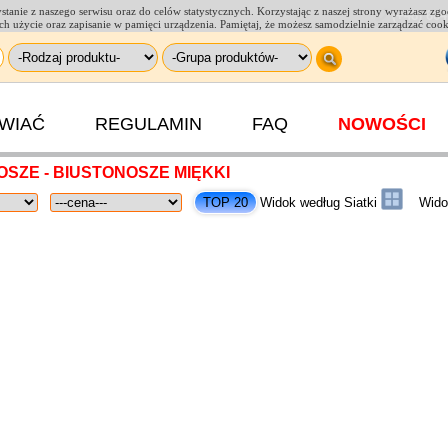
tanie z naszego serwisu oraz do celów statystycznych. Korzystając z naszej strony wyrażasz zg
(+48) 664
a ich użycie oraz zapisanie w pamięci urządzenia. Pamiętaj, że możesz samodzielnie zarządzać coo
AWIAĆ
REGULAMIN
FAQ
NOWOŚCI
SZE - BIUSTONOSZE MIĘKKI
Widok według Siatki
Wido