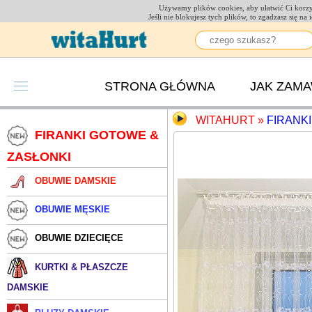
Używamy plików cookies, aby ułatwić Ci korzys
Jeśli nie blokujesz tych plików, to zgadzasz się n
STRONA GŁÓWNA
JAK ZAM
WITAHURT
»
FIRANK
FIRANKI GOTOWE &
ZASŁONKI
OBUWIE DAMSKIE
OBUWIE MĘSKIE
OBUWIE DZIECIĘCE
KURTKI & PŁASZCZE
DAMSKIE