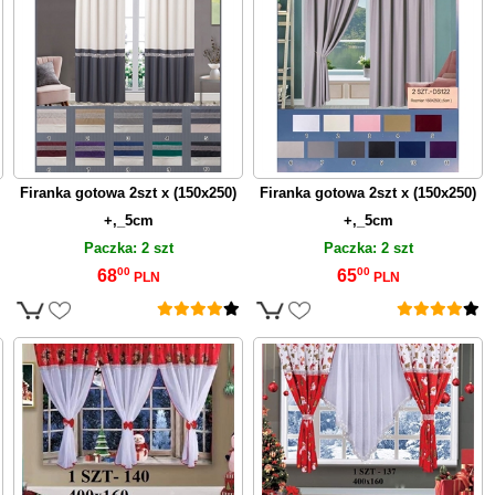
Firanka gotowa 2szt x (150x250)
Firanka gotowa 2szt x (150x250)
+,_5cm
+,_5cm
Paczka: 2 szt
Paczka: 2 szt
00
00
68
65
PLN
PLN