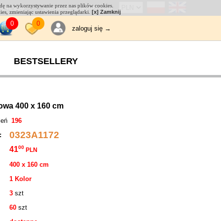
odę na wykorzystywanie przez nas plików cookies.
 542 238
contact@witahurt.com
kies, zmieniając ustawienia przeglądarki.
[x] Zamknij
0
0
zaloguj się →
BESTSELLERY
owa 400 x 160 cm
tleń
196
0323A1172
 :
00
41
PLN
400 x 160 cm
1 Kolor
3
szt
60
szt