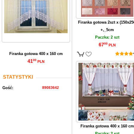
Firanka gotowa 2szt x (150x25
+,_5cm
Paczka: 2 szt
00
67
PLN
Firanka gotowa 400 x 160 cm
00
41
PLN
STATYSTYKI
Gość:
89083642
Firanka gotowa 400 x 160 cm
Paczka: 2 szt