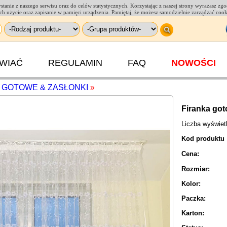
tanie z naszego serwisu oraz do celów statystycznych. Korzystając z naszej strony wyrażasz zg
(+48) 664
a ich użycie oraz zapisanie w pamięci urządzenia. Pamiętaj, że możesz samodzielnie zarządzać coo
AWIAĆ
REGULAMIN
FAQ
NOWOŚCI
I GOTOWE & ZASŁONKI
»
Firanka got
Liczba wyświe
Kod produktu
Cena:
Rozmiar:
Kolor:
Paczka:
Karton: