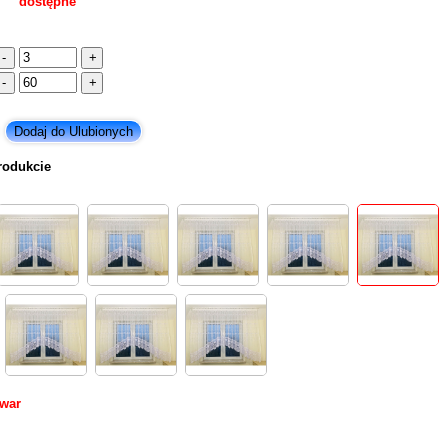
dostępne
rodukcie
owar