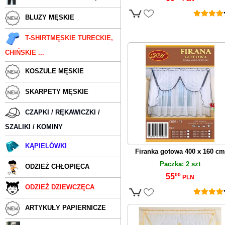
BLUZY MĘSKIE
T-SHIRTMĘSKIE TURECKIE,
CHIŃSKIE ...
KOSZULE MĘSKIE
SKARPETY MĘSKIE
CZAPKI / RĘKAWICZKI /
SZALIKI / KOMINY
KĄPIELÓWKI
Firanka gotowa 400 x 160 cm
Paczka: 2 szt
ODZIEŻ CHŁOPIĘCA
00
55
PLN
ODZIEŻ DZIEWCZĘCA
ARTYKUŁY PAPIERNICZE