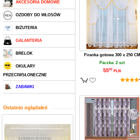
AKCESORIA DOMOWE
OZDOBY DO WŁOSÓW
BIŻUTERIA
GALANTERIA
BRELOK
Firanka gotowa 300 x 250 C
Paczka: 2 szt
OKULARY
00
55
PLN
PRZECIWSŁONECZNE
ZABAWKI
Ostatnio oglądałeś