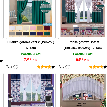
M
Firanka gotowa 2szt x (150x250)
Firanka gotowa 3szt x
+,_5cm
(150x250/400x250) +,_5cm
Paczka: 2 szt
Paczka: 2 szt
00
00
72
94
PLN
PLN