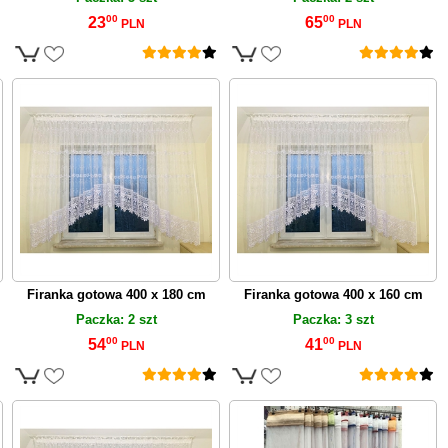
00
00
23
65
PLN
PLN
Firanka gotowa 400 x 180 cm
Firanka gotowa 400 x 160 cm
Paczka: 2 szt
Paczka: 3 szt
00
00
54
41
PLN
PLN