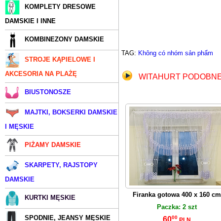
KOMPLETY DRESOWE
DAMSKIE I INNE
KOMBINEZONY DAMSKIE
TAG:
Không có nhóm sản phẩm
STROJE KĄPIELOWE I
AKCESORIA NA PLAŻĘ
WITAHURT
PODOBNE
BIUSTONOSZE
MAJTKI, BOKSERKI DAMSKIE
I MĘSKIE
PIŻAMY DAMSKIE
SKARPETY, RAJSTOPY
DAMSKIE
Firanka gotowa 400 x 160 cm
KURTKI MĘSKIE
Paczka: 2 szt
SPODNIE, JEANSY MĘSKIE
00
60
PLN