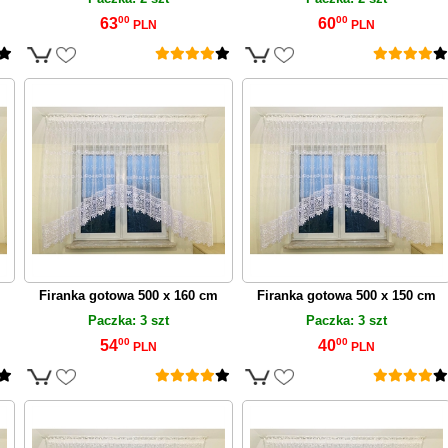
00
00
63
60
PLN
PLN
Firanka gotowa 500 x 160 cm
Firanka gotowa 500 x 150 cm
Paczka: 3 szt
Paczka: 3 szt
00
00
54
40
PLN
PLN