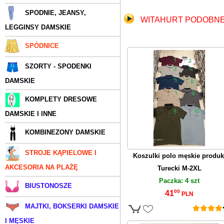
SPODNIE, JEANSY,
WITAHURT
PODOBNE
LEGGINSY DAMSKIE
SPÓDNICE
SZORTY - SPODENKI
DAMSKIE
KOMPLETY DRESOWE
DAMSKIE I INNE
KOMBINEZONY DAMSKIE
STROJE KĄPIELOWE I
Koszulki polo męskie produk
AKCESORIA NA PLAŻĘ
Turecki M-2XL
Paczka: 4 szt
BIUSTONOSZE
00
41
PLN
MAJTKI, BOKSERKI DAMSKIE
I MĘSKIE