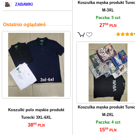
Koszulka męska produkt Turec
ZABAWKI
M-3XL
Paczka: 5 szt
Ostatnio oglądałeś
50
27
PLN
Koszulka męska produkt Turec
Koszulki polo męskie produkt
M-2XL
Turecki 3XL-6XL
Paczka: 4 szt
00
38
PLN
00
15
PLN