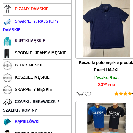
PIŻAMY DAMSKIE
SKARPETY, RAJSTOPY
DAMSKIE
KURTKI MĘSKIE
SPODNIE, JEANSY MĘSKIE
Koszulki polo męskie produk
BLUZY MĘSKIE
Turecki M-2XL
Paczka: 4 szt
KOSZULE MĘSKIE
00
33
PLN
SKARPETY MĘSKIE
CZAPKI / RĘKAWICZKI /
SZALIKI / KOMINY
KĄPIELÓWKI