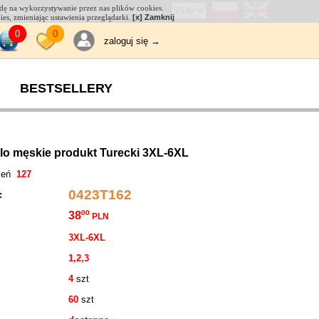
odę na wykorzystywanie przez nas plików cookies.
 542 238
contact@witahurt.com
kies, zmieniając ustawienia przeglądarki.
[x] Zamknij
0
0
zaloguj się →
BESTSELLERY
lo męskie produkt Turecki 3XL-6XL
tleń
127
0423T162
 :
00
38
PLN
3XL-6XL
1,2,3
4
szt
60
szt