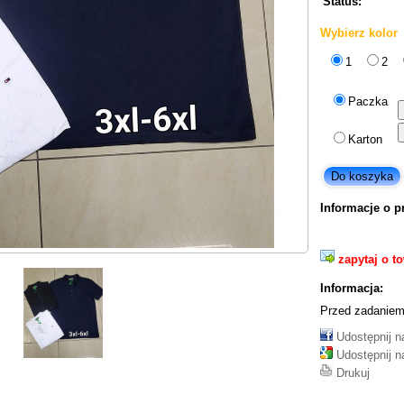
Status:
Wybierz kolor
1
2
Paczka
Karton
Informacje o p
zapytaj o t
Informacja:
Przed zadaniem
Udostępnij 
Udostępnij n
Drukuj