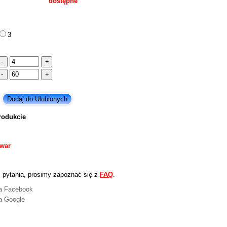
dostępne
3
rodukcie
owar
 pytania, prosimy zapoznać się z
FAQ
.
na Facebook
a Google