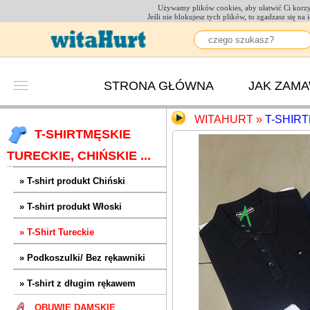
Używamy plików cookies, aby ułatwić Ci korzys
Jeśli nie blokujesz tych plików, to zgadzasz się n
STRONA GŁÓWNA
JAK ZAM
WITAHURT
»
T-SHIRT
T-SHIRTMĘSKIE
TURECKIE, CHIŃSKIE ...
» T-shirt produkt Chiński
» T-shirt produkt Włoski
» T-Shirt Tureckie
» Podkoszulki/ Bez rękawniki
» T-shirt z długim rękawem
OBUWIE DAMSKIE