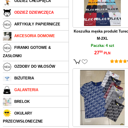
ODZIEŻ CHŁOPIĘCA
ODZIEŻ DZIEWCZĘCA
ARTYKUŁY PAPIERNICZE
Koszulka męska produkt Turec
AKCESORIA DOMOWE
M-2XL
Paczka: 4 szt
FIRANKI GOTOWE &
50
27
PLN
ZASŁONKI
OZDOBY DO WŁOSÓW
BIŻUTERIA
GALANTERIA
BRELOK
OKULARY
PRZECIWSŁONECZNE