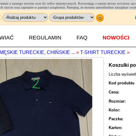
tanie z naszego serwisu oraz do celów statystycznych. Korzystając z naszej strony wyrażasz zg
(+48) 664
a ich użycie oraz zapisanie w pamięci urządzenia. Pamiętaj, że możesz samodzielnie zarządzać coo
AWIAĆ
REGULAMIN
FAQ
NOWOŚCI
MĘSKIE TURECKIE, CHIŃSKIE ...
»
T-SHIRT TURECKIE
»
Koszulki po
Liczba wyświe
Kod produktu
Cena:
Rozmiar:
Kolor:
Paczka:
Karton: