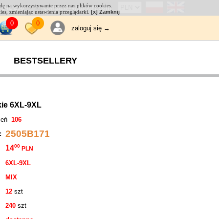
odę na wykorzystywanie przez nas plików cookies.
 542 238
contact@witahurt.com
kies, zmieniając ustawienia przeglądarki.
[x] Zamknij
0
0
zaloguj się →
BESTSELLERY
ie 6XL-9XL
tleń
106
2505B171
 :
00
14
PLN
6XL-9XL
MIX
12
szt
240
szt