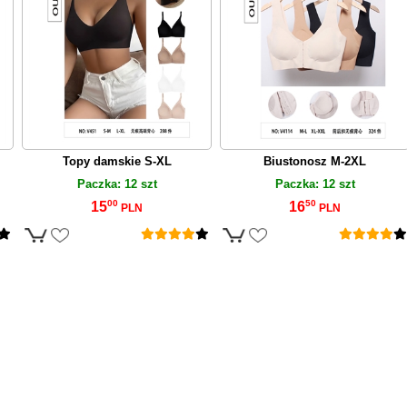
Topy damskie S-XL
Biustonosz M-2XL
Paczka: 12 szt
Paczka: 12 szt
00
50
15
16
PLN
PLN