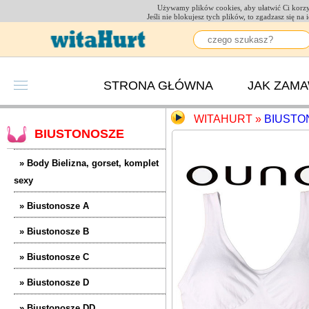
Używamy plików cookies, aby ułatwić Ci korzys
Jeśli nie blokujesz tych plików, to zgadzasz się n
STRONA GŁÓWNA
JAK ZAM
WITAHURT
»
BIUSTO
BIUSTONOSZE
» Body Bielizna, gorset, komplet
sexy
» Biustonosze A
» Biustonosze B
» Biustonosze C
» Biustonosze D
» Biustonosze DD