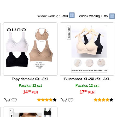
Widok według Siatki
Widok według Listy
Topy damskie 6XL-9XL
Biustonosz XL-2XL/5XL-6XL
Paczka: 12 szt
Paczka: 12 szt
00
00
14
17
PLN
PLN