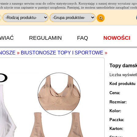
tanie z naszego serwisu oraz do celów statystycznych. Korzystając z naszej strony wyrażasz zg
(+48) 664
a ich użycie oraz zapisanie w pamięci urządzenia. Pamiętaj, że możesz samodzielnie zarządzać coo
AWIAĆ
REGULAMIN
FAQ
NOWOŚCI
NOSZE
»
BIUSTONOSZE TOPY I SPORTOWE
»
Topy damsk
Liczba wyświe
Kod produktu
Cena:
Rozmiar:
Kolor:
Paczka:
Karton: