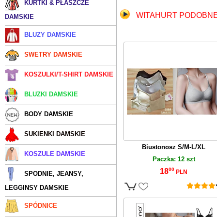
KURTKI & PŁASZCZE
WITAHURT
PODOBNE
DAMSKIE
BLUZY DAMSKIE
SWETRY DAMSKIE
KOSZULKI/T-SHIRT DAMSKIE
BLUZKI DAMSKIE
BODY DAMSKIE
SUKIENKI DAMSKIE
Biustonosz S/M-L/XL
KOSZULE DAMSKIE
Paczka: 12 szt
00
18
PLN
SPODNIE, JEANSY,
LEGGINSY DAMSKIE
SPÓDNICE