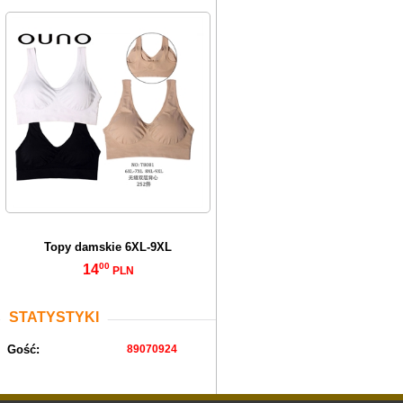
Topy damskie 6XL-9XL
00
14
PLN
STATYSTYKI
Gość:
89070924