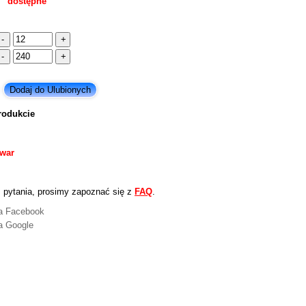
dostępne
rodukcie
owar
 pytania, prosimy zapoznać się z
FAQ
.
na Facebook
a Google